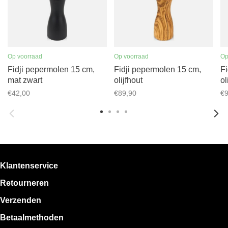
Op voorraad
Op voorraad
Op
Fidji pepermolen 15 cm,
Fidji pepermolen 15 cm,
Fi
mat zwart
olijfhout
ol
€42,00
€89,90
€9
Klantenservice
Retourneren
Verzenden
Betaalmethoden