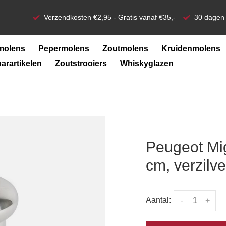
Verzendkosten €2,95 - Gratis vanaf €35,-
30 dagen 
molens
Pepermolens
Zoutmolens
Kruidenmolens
barartikelen
Zoutstrooiers
Whiskyglazen
Peugeot Mi
cm, verzilv
Aantal:
-
+