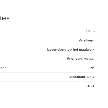
ties
10cm
Verzilverd
Levenslang op het maalwerk
Verzilverd metaal
eper
4006950016937
816-1