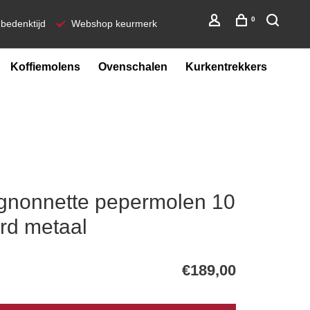
0
bedenktijd
Webshop keurmerk
Koffiemolens
Ovenschalen
Kurkentrekkers
gnonnette pepermolen 10
erd metaal
€189,00