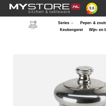
9,6
Series
Peper- & zout
Keukengerei
Wijn- en 