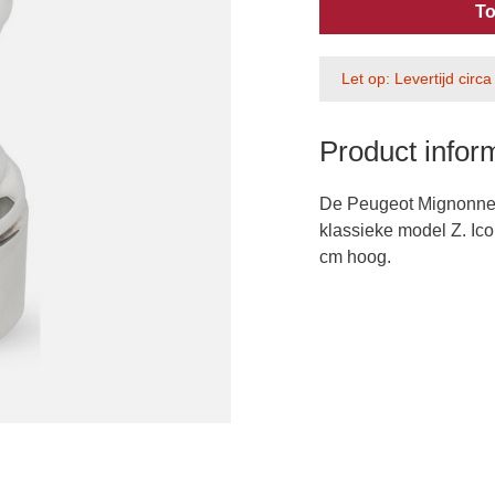
To
Let op: Levertijd circ
Product infor
De Peugeot Mignonnet
klassieke model Z. Ic
cm hoog.