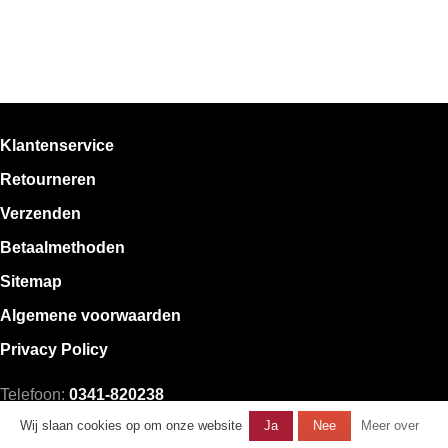
Klantenservice
Retourneren
Verzenden
Betaalmethoden
Sitemap
Algemene voorwaarden
Privacy Policy
Telefoon:
0341-820238
E-mail:
klantenservice@mystore.nl
Wij slaan cookies op om onze website
Ja
Nee
Meer over