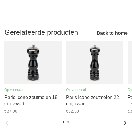
Gerelateerde producten
Back to home
Op voorraad
Op voorraad
Op
Paris Icone zoutmolen 18
Paris Icone zoutmolen 22
P
cm, zwart
cm, zwart
12
€37,90
€52,50
€3