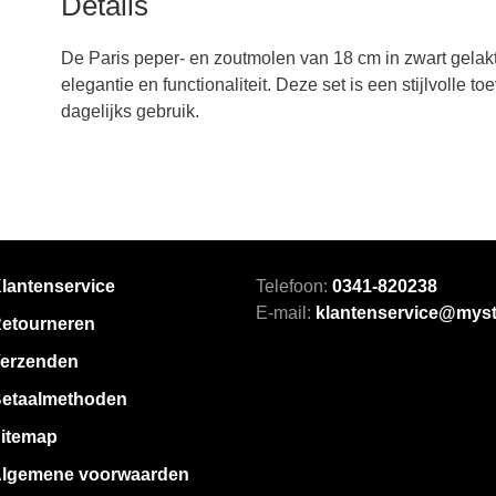
Details
De Paris peper- en zoutmolen van 18 cm in zwart gelakt
elegantie en functionaliteit. Deze set is een stijlvolle t
dagelijks gebruik.
lantenservice
Telefoon:
0341-820238
E-mail:
klantenservice@myst
etourneren
erzenden
etaalmethoden
itemap
lgemene voorwaarden