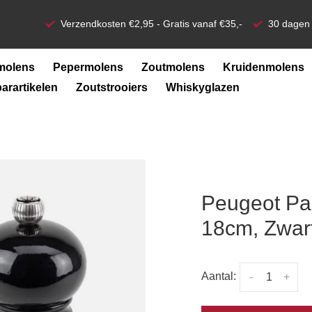
Verzendkosten €2,95 - Gratis vanaf €35,-
30 dagen 
molens
Pepermolens
Zoutmolens
Kruidenmolens
barartikelen
Zoutstrooiers
Whiskyglazen
Peugeot Pa
18cm, Zwart
Aantal:
-
+