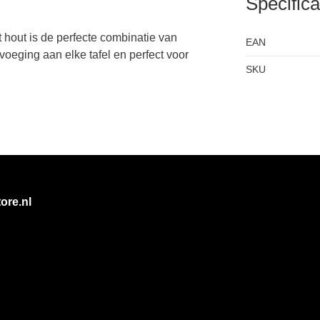
Specifica
 hout is de perfecte combinatie van
EAN
oevoeging aan elke tafel en perfect voor
SKU
ore.nl