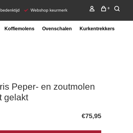
0
bedenktijd
Webshop keurmerk
Koffiemolens
Ovenschalen
Kurkentrekkers
ris Peper- en zoutmolen
 gelakt
€75,95