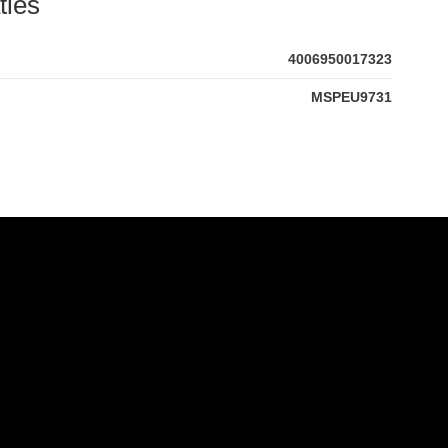
ties
4006950017323
MSPEU9731