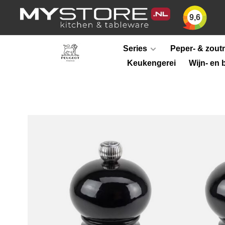
9,6
Series
Peper- & zout
Keukengerei
Wijn- en 