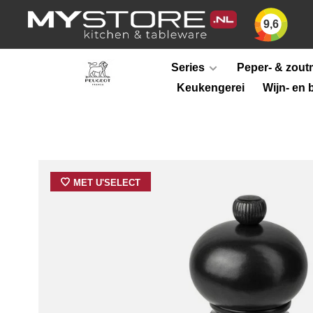
9,6
Series
Peper- & zout
Keukengerei
Wijn- en 
MET U'SELECT