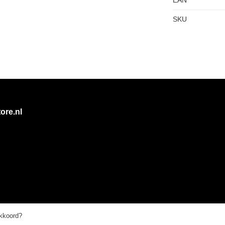
SKU
ore.nl
akkoord?