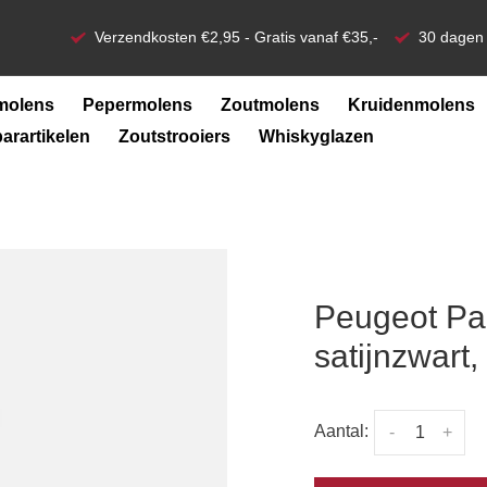
Verzendkosten €2,95 - Gratis vanaf €35,-
30 dagen 
molens
Pepermolens
Zoutmolens
Kruidenmolens
barartikelen
Zoutstrooiers
Whiskyglazen
Peugeot Pa
satijnzwart,
Aantal:
-
+