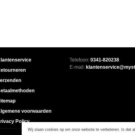
lantenservice
Telefoon:
0341-820238
E-mail:
klantenservice@myst
etourneren
erzenden
etaalmethoden
itemap
lgemene voorwaarden
rivacy Policy
Wij slaan cookies op om onze website te verbeteren. Is dat 