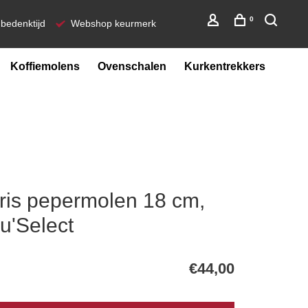
0
bedenktijd
Webshop keurmerk
Koffiemolens
Ovenschalen
Kurkentrekkers
ris pepermolen 18 cm,
 u'Select
€44,00