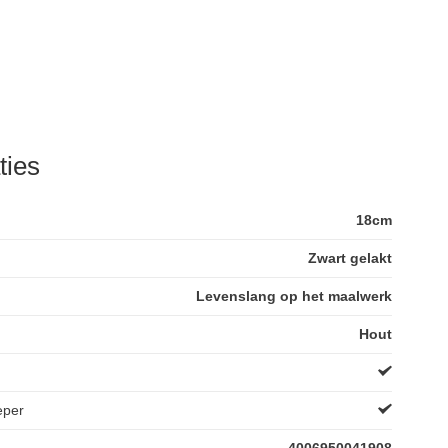
ties
18cm
Zwart gelakt
Levenslang op het maalwerk
Hout
eper
4006950041908