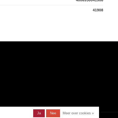
41908
Ja
Nee
Meer over cookies »