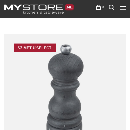
0
MET U'SELECT