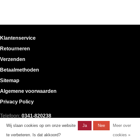
Klantenservice
Retourneren
Verzenden
Betaalmethoden
Sitemap
Algemene voorwaarden
Privacy Policy
Telefoon:
0341-820238
E-mail:
klantenservice@mystore.nl
Wij slaan cookies op om onze website
Ja
Nee
Meer over
te verbeteren. Is dat akkoord?
cookies »