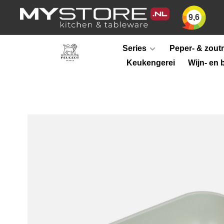
9,6
Series
Peper- & zout
Keukengerei
Wijn- en 