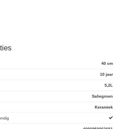
ties
40 cm
10 jaar
5,2L
Saliegroen
Keramiek
endig
4006950062651