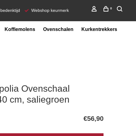
0
bedenktijd
Webshop keurmerk
Koffiemolens
Ovenschalen
Kurkentrekkers
polia Ovenschaal
40 cm, saliegroen
€56,90