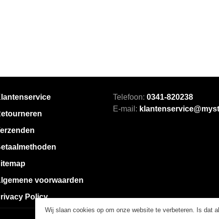
lantenservice
Telefoon:
0341-820238
E-mail:
klantenservice@myst
etourneren
erzenden
etaalmethoden
itemap
lgemene voorwaarden
rivacy Policy
Wij slaan cookies op om onze website te verbeteren. Is dat 