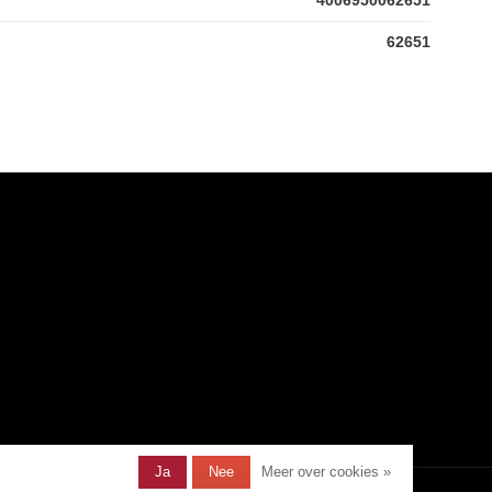
62651
Ja
Nee
Meer over cookies »