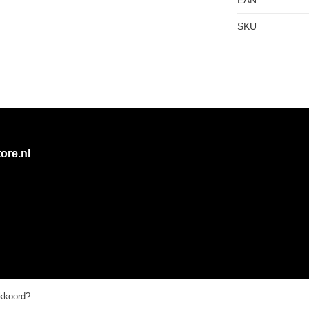
SKU
ore.nl
akkoord?